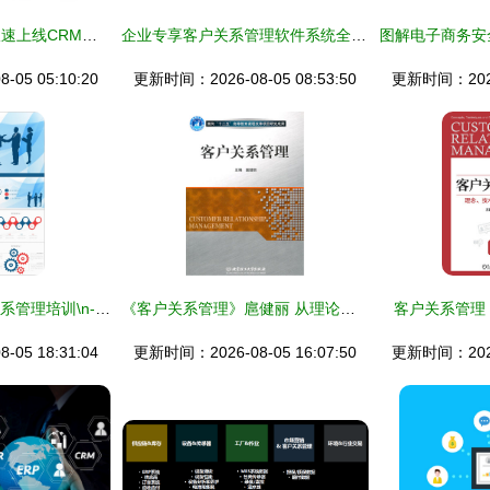
左右家私三天三夜极速上线CRM系统，重构客户关系管理新格局
企业专享客户关系管理软件系统全解析 提升客户价值，驱动智慧增长
05 05:10:20
更新时间：2026-08-05 08:53:50
更新时间：2026-
简约商务风 · 客户关系管理培训\n- 副标题 基于长期价值与信任建立的协作体系\n- 企业Logo位置 左上角\n- 标语/RCN输出 [date & custom key: session 时间, 反馈入口码 ab37res]\n- (插入城市轮廓微抽象图案作辅助底纹)\n\n---\n\n### 幻灯片2 培训目标\n- **学后预期能力** ✅掌握客户全生命周期核心触点识别\f -->持续主动关系运营 >交易导向转换\n5 mins setting upfront;\n关键工作名词识别 >多维执行
《客户关系管理》扈健丽 从理论到实践的深度指南
客户关系管理
05 18:31:04
更新时间：2026-08-05 16:07:50
更新时间：2026-